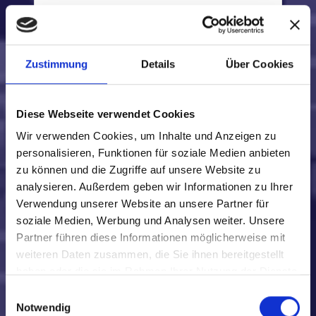
Jeff Mills
Miles
Molly Hatchet
Motorpsycho
Zustimmung
Details
Über Cookies
Matchbox 20
The Moffats
Muse
Diese Webseite verwendet Cookies
Mercury Rev
Wir verwenden Cookies, um Inhalte und Anzeigen zu
Mo Solid Gold
personalisieren, Funktionen für soziale Medien anbieten
Mudvayne
zu können und die Zugriffe auf unsere Website zu
Muddy Waters Tribute Band
analysieren. Außerdem geben wir Informationen zu Ihrer
Verwendung unserer Website an unsere Partner für
N
soziale Medien, Werbung und Analysen weiter. Unsere
Nickelback
Partner führen diese Informationen möglicherweise mit
Gianna Nannini
weiteren Daten zusammen, die Sie ihnen bereitgestellt
New Legend
haben oder die sie im Rahmen Ihrer Nutzung der Dienste
Nazareth
gesammelt haben.
Einwilligungsauswahl
Robby Neville
Notwendig
Nisha