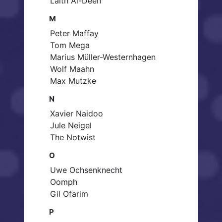
Laith Al-Deen
M
Peter Maffay
Tom Mega
Marius Müller-Westernhagen
Wolf Maahn
Max Mutzke
N
Xavier Naidoo
Jule Neigel
The Notwist
O
Uwe Ochsenknecht
Oomph
Gil Ofarim
P