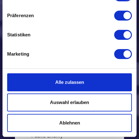
Nine Below Zero
Heather Nova
Präferenzen
´N Sync
No Mercy
Statistiken
New Model Army
O
Marketing
Olu Dara
Outcast
P
Alle zulassen
Prince
Placebo
Robert Palmer
Auswahl erlauben
Paul Rodgers & Company
Paradise Lost
29 Palms
Ablehnen
Guesch Patti
Public Enemy