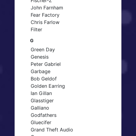
Fischer-Z
John Farnham
Fear Factory
Chris Farlow
Filter
G
Green Day
Genesis
Peter Gabriel
Garbage
Bob Geldof
Golden Earring
Ian Gillan
Glasstiger
Galliano
Godfathers
Gluecifer
Grand Theft Audio