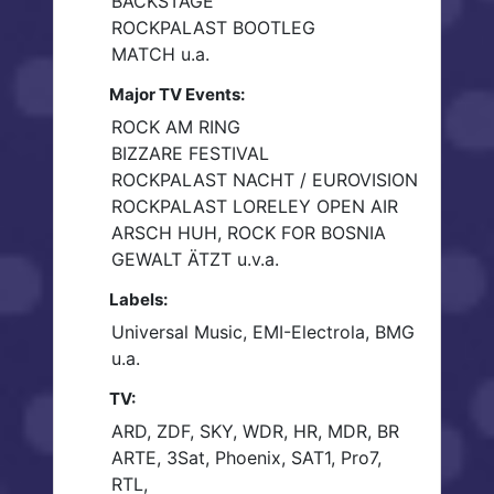
BACKSTAGE
ROCKPALAST BOOTLEG
MATCH u.a.
Major TV Events:
ROCK AM RING
BIZZARE FESTIVAL
ROCKPALAST NACHT / EUROVISION
ROCKPALAST LORELEY OPEN AIR
ARSCH HUH, ROCK FOR BOSNIA
GEWALT ÄTZT u.v.a.
Labels:
Universal Music, EMI-Electrola, BMG
u.a.
TV:
ARD, ZDF, SKY, WDR, HR, MDR, BR
ARTE, 3Sat, Phoenix, SAT1, Pro7,
RTL,